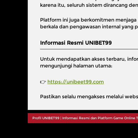
karena itu, seluruh sistem dirancang de
Platform ini juga berkomitmen menjaga 
berkala dan pengawasan internal yang pr
Informasi Resmi UNIBET99
Untuk mendapatkan akses terbaru, infor
mengunjungi halaman utama:
👉
https://unibeet99.com
Pastikan selalu mengakses melalui webs
Profil UNIBET99 | Informasi Resmi dan Platform Game Online T