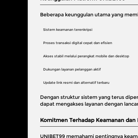
Beberapa keunggulan utama yang memb
Sistem keamanan terenkripsi
Proses transaksi digital cepat dan efisien
Akses stabil melalui perangkat mobile dan desktop
Dukungan layanan pelanggan aktif
Update link resmi dan alternatif terbaru
Dengan struktur sistem yang terus dip
dapat mengakses layanan dengan lancar
Komitmen Terhadap Keamanan dan P
UNIBET99 memahami pentingnya keama