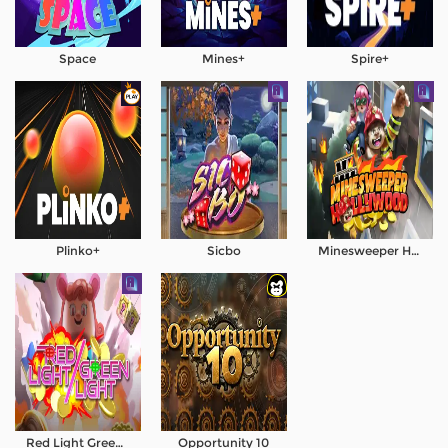
Space
Mines+
Spire+
Plinko+
Sicbo
Minesweeper Hollywood
Red Light Green Light
Opportunity 10