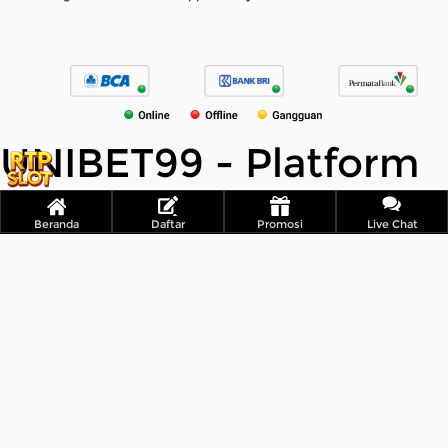
UNIBET99 - Platform
Resmi Pusatnya
Beranda
Daftar
Promosi
Live Chat
Bermain Game Online
Terbaik
UNIBET99 merupakan platform game online terpercaya yang terus
berkembang dengan sistem terbaru di tahun 2026. Dengan akses cepat,
link alternatif aktif, serta layanan profesional, UNIBET99 menjadi pilihan
utama bagi pengguna yang mencari pengalaman bermain yang aman dan
stabil setiap hari.