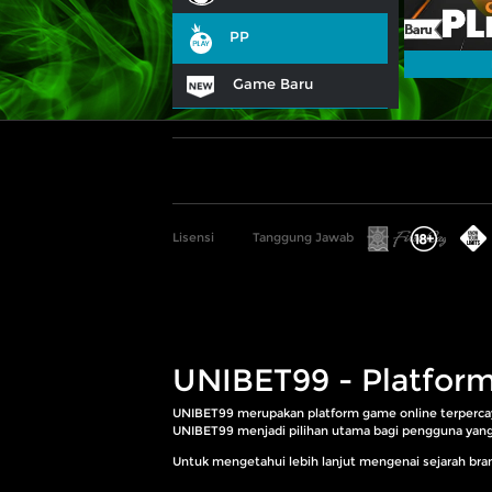
PP
Game Baru
Lisensi
Tanggung Jawab
UNIBET99 - Platfor
UNIBET99 merupakan platform game online terpercaya 
UNIBET99 menjadi pilihan utama bagi pengguna yang 
Untuk mengetahui lebih lanjut mengenai sejarah bran