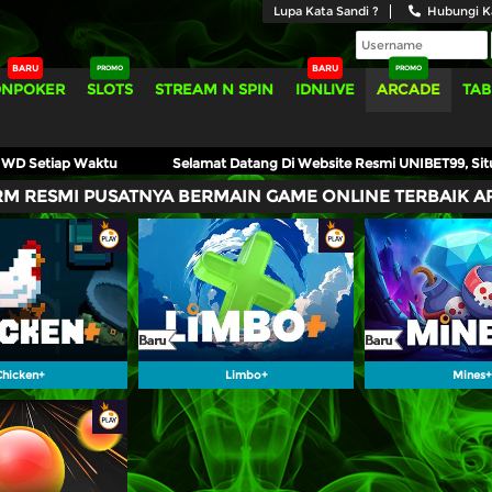
Lupa Kata Sandi ?
Hubungi K
BARU
BARU
PROMO
PROMO
DNPOKER
SLOTS
STREAM N SPIN
IDNLIVE
ARCADE
TAB
D Setiap Waktu
Selamat Datang Di Website Resmi UNIBET99, Situs
ORM RESMI PUSATNYA BERMAIN GAME ONLINE TERBAIK 
Chicken+
Limbo+
Mines+